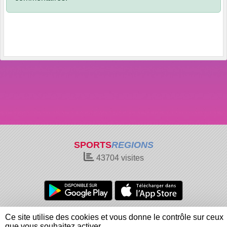
SPORTS
REGIONS
43704
visites
Charte cookies
Gestion des cookies
Ce site utilise des cookies et vous donne le contrôle sur ceux
Informations légales
Signaler un contenu inapproprié
que vous souhaitez activer