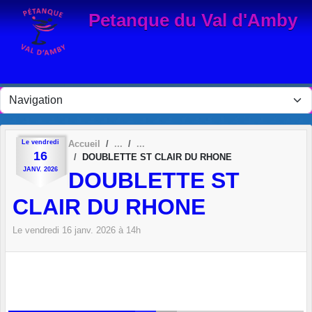
Panneau de gestion des cookies
Petanque du Val d'Amby
Le
vendredi
Accueil
16
DOUBLETTE ST CLAIR DU RHONE
JANV.
2026
DOUBLETTE ST
CLAIR DU RHONE
Le
vendredi
16
janv.
2026
à 14h