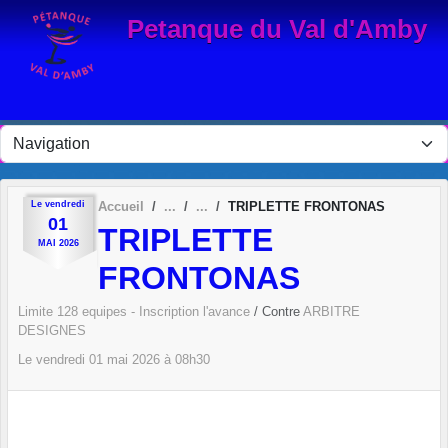
Panneau de gestion des cookies
Petanque du Val d'Amby
Le
vendredi
Accueil
TRIPLETTE FRONTONAS
01
TRIPLETTE
MAI
2026
FRONTONAS
Limite 128 equipes - Inscription l'avance
/ Contre
ARBITRE
DESIGNES
Le
vendredi
01
mai
2026
à 08h30