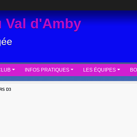
 Val d'Amby
gée
CLUB
INFOS PRATIQUES
LES ÉQUIPES
BO
RS D3