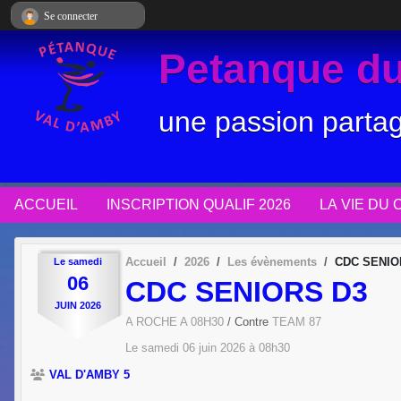
Panneau de gestion des cookies
Se connecter
Petanque du
une passion parta
ACCUEIL
INSCRIPTION QUALIF 2026
LA VIE DU 
Accueil
2026
Les évènements
CDC SENIO
Le
samedi
06
CDC SENIORS D3
JUIN
2026
A ROCHE A 08H30
/ Contre
TEAM 87
Le
samedi
06
juin
2026
à 08h30
VAL D'AMBY 5