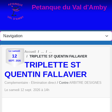
Panneau de gestion des cookies
Petanque du Val d'Amby
Le
samedi
Accueil
12
TRIPLETTE ST QUENTIN FALLAVIER
SEPT.
2026
TRIPLETTE ST
QUENTIN FALLAVIER
Complementaire - Elimination direct
/ Contre
ARBITRE DESIGNES
Le
samedi
12
sept.
2026
à 14h